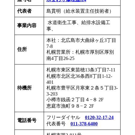
代表者
島貫明（給水装置主任技術者）
水道衛生工事、給排水設備工
事業内容
事、
本社：北広島市大曲緑ヶ丘3丁目
7-8
住所
札幌営業所：札幌市厚別区厚別
南4丁目26-25
札幌市東区東苗穂13条3丁目7-11
札幌市北区北36条西8丁目1-12-
401
待機所
札幌市豊平区月寒東２条５丁目3-
3-203
小樽市銭函２丁目４−８ 2F
恵庭市漁町９８−２ 2F
フリーダイヤル
0120-32-17-24
電話番号
代表番号
011-378-6400