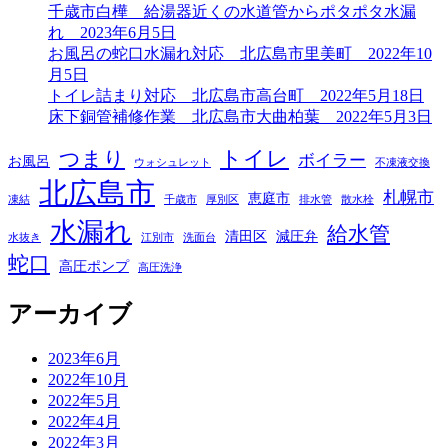
千歳市白樺 給湯器近くの水道管からポタポタ水漏
れ 2023年6月5日
お風呂の蛇口水漏れ対応 北広島市里美町 2022年10
月5日
トイレ詰まり対応 北広島市高台町 2022年5月18日
床下銅管補修作業 北広島市大曲柏葉 2022年5月3日
トイレ
つまり
ボイラー
お風呂
ウォシュレット
不凍液交換
北広島市
札幌市
恵庭市
凍結
千歳市
厚別区
排水管
散水栓
水漏れ
給水管
清田区
減圧弁
水抜き
江別市
洗面台
蛇口
高圧ポンプ
高圧洗浄
アーカイブ
2023年6月
2022年10月
2022年5月
2022年4月
2022年3月