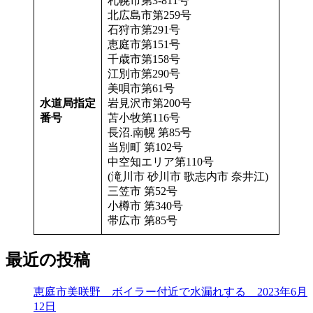
札幌市第3-811号
北広島市第259号
石狩市第291号
恵庭市第151号
千歳市第158号
江別市第290号
美唄市第61号
水道局指定
岩見沢市第200号
番号
苫小牧第116号
長沼.南幌 第85号
当別町 第102号
中空知エリア第110号
(滝川市 砂川市 歌志内市 奈井江)
三笠市 第52号
小樽市 第340号
帯広市 第85号
最近の投稿
恵庭市美咲野 ボイラー付近で水漏れする 2023年6月
12日