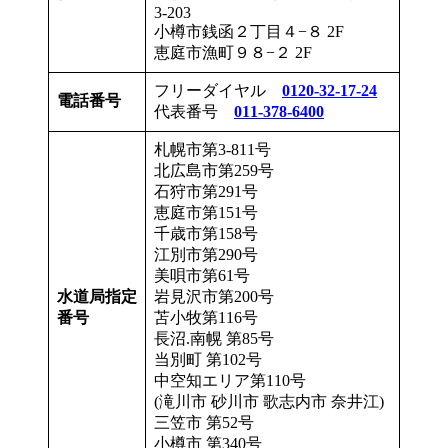
3-203
小樽市銭函２丁目４−８ 2F
恵庭市漁町９８−２ 2F
フリーダイヤル
0120-32-17-24
電話番号
代表番号
011-378-6400
札幌市第3-811号
北広島市第259号
石狩市第291号
恵庭市第151号
千歳市第158号
江別市第290号
美唄市第61号
水道局指定
岩見沢市第200号
番号
苫小牧第116号
長沼.南幌 第85号
当別町 第102号
中空知エリア第110号
(滝川市 砂川市 歌志内市 奈井江)
三笠市 第52号
小樽市 第340号