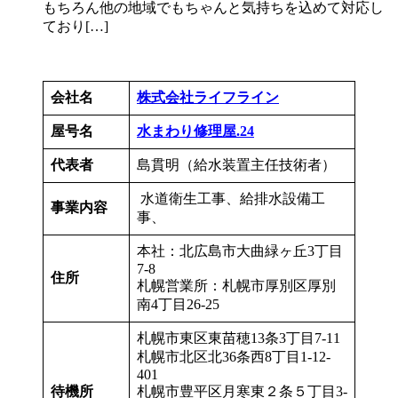
もちろん他の地域でもちゃんと気持ちを込めて対応し
ており[…]
会社名
株式会社ライフライン
屋号名
水まわり修理屋.24
代表者
島貫明（給水装置主任技術者）
水道衛生工事、給排水設備工
事業内容
事、
本社：北広島市大曲緑ヶ丘3丁目
7-8
住所
札幌営業所：札幌市厚別区厚別
南4丁目26-25
札幌市東区東苗穂13条3丁目7-11
札幌市北区北36条西8丁目1-12-
401
待機所
札幌市豊平区月寒東２条５丁目3-