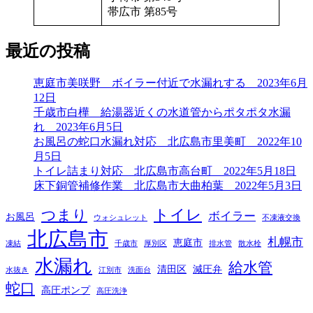
帯広市 第85号
最近の投稿
恵庭市美咲野 ボイラー付近で水漏れする 2023年6月
12日
千歳市白樺 給湯器近くの水道管からポタポタ水漏
れ 2023年6月5日
お風呂の蛇口水漏れ対応 北広島市里美町 2022年10
月5日
トイレ詰まり対応 北広島市高台町 2022年5月18日
床下銅管補修作業 北広島市大曲柏葉 2022年5月3日
トイレ
つまり
ボイラー
お風呂
ウォシュレット
不凍液交換
北広島市
札幌市
恵庭市
凍結
千歳市
厚別区
排水管
散水栓
水漏れ
給水管
清田区
減圧弁
水抜き
江別市
洗面台
蛇口
高圧ポンプ
高圧洗浄