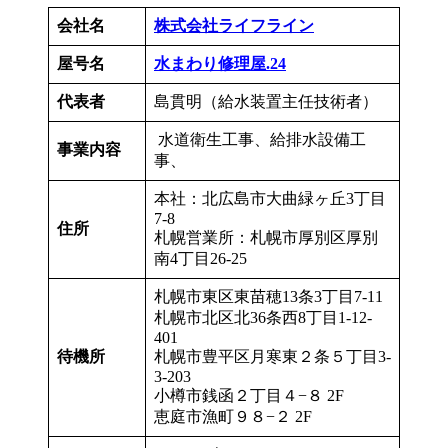
会社名
株式会社ライフライン
屋号名
水まわり修理屋.24
代表者
島貫明（給水装置主任技術者）
水道衛生工事、給排水設備工
事業内容
事、
本社：北広島市大曲緑ヶ丘3丁目
7-8
住所
札幌営業所：札幌市厚別区厚別
南4丁目26-25
札幌市東区東苗穂13条3丁目7-11
札幌市北区北36条西8丁目1-12-
401
待機所
札幌市豊平区月寒東２条５丁目3-
3-203
小樽市銭函２丁目４−８ 2F
恵庭市漁町９８−２ 2F