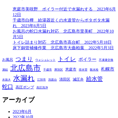
恵庭市美咲野 ボイラー付近で水漏れする 2023年6月
12日
千歳市白樺 給湯器近くの水道管からポタポタ水漏
れ 2023年6月5日
お風呂の蛇口水漏れ対応 北広島市里美町 2022年10
月5日
トイレ詰まり対応 北広島市高台町 2022年5月18日
床下銅管補修作業 北広島市大曲柏葉 2022年5月3日
トイレ
つまり
ボイラー
お風呂
ウォシュレット
不凍液交換
北広島市
札幌市
恵庭市
凍結
千歳市
厚別区
排水管
散水栓
水漏れ
給水管
清田区
減圧弁
水抜き
江別市
洗面台
蛇口
高圧ポンプ
高圧洗浄
アーカイブ
2023年6月
2022年10月