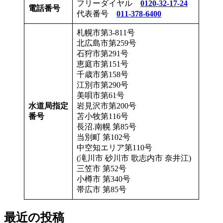
フリーダイヤル
0120-32-17-24
電話番号
代表番号
011-378-6400
札幌市第3-811号
北広島市第259号
石狩市第291号
恵庭市第151号
千歳市第158号
江別市第290号
美唄市第61号
水道局指定
岩見沢市第200号
番号
苫小牧第116号
長沼.南幌 第85号
当別町 第102号
中空知エリア第110号
(滝川市 砂川市 歌志内市 奈井江)
三笠市 第52号
小樽市 第340号
帯広市 第85号
最近の投稿